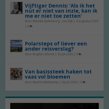
Vijftiger Dennis: ‘Als ik het
nut er niet van inzie, kan ik
me er niet toe zetten’
door
Mariska Stakenburg - van Dijk
|
4 augustus 2026
|
0
Polarsteps of liever een
ander reisverslag?
door
Brigitte Leferink
|
30 juli 2026
|
0
Van basissteek haken tot
vaas vol bloemen
door
Marlies Mielekamp
|
28 juli 2026
|
0