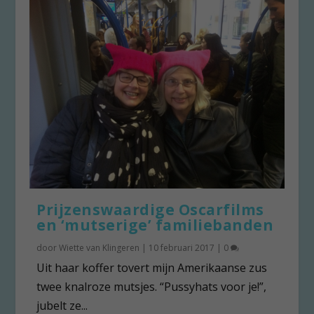
Prijzenswaardige Oscarfilms
en ‘mutserige’ familiebanden
door
Wiette van Klingeren
|
10 februari 2017
|
0
Uit haar koffer tovert mijn Amerikaanse zus
twee knalroze mutsjes. “Pussyhats voor je!”,
jubelt ze...