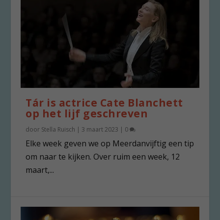
Tár is actrice Cate Blanchett
op het lijf geschreven
door
Stella Ruisch
|
3 maart 2023
|
0
Elke week geven we op Meerdanvijftig een tip
om naar te kijken. Over ruim een week, 12
maart,...