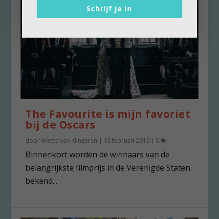
Schrijf je in
The Favourite is mijn favoriet
bij de Oscars
door
Wiette van Klingeren
|
18 februari 2019
|
0
Binnenkort worden de winnaars van de
belangrijkste filmprijs in de Verenigde Staten
bekend...