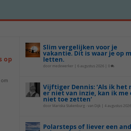
Slim vergelijken voor je
vakantie. Dit is waar je op 
s op
letten.
door
medewerker
|
6 augustus 2026
|
0
p om
Vijftiger Dennis: ‘Als ik het
er niet van inzie, kan ik me 
niet toe zetten’
door
Mariska Stakenburg - van Dijk
|
4 augustus 202
Polarsteps of liever een an