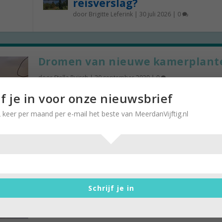
reisverslag?
door
Brigitte Leferink
|
30 juli 2026
|
0
Dromen van nieuwe kamerplant
door
Stella Ruisch
|
30 september 2020
|
0
Tot groot verdriet van Stella Ruisch eindigden he
jf je in voor onze nieuwsbrief
kamerplanten in de afgelopen jaren...
 keer per maand per e-mail het beste van MeerdanVijftig.nl
Schrijf je in