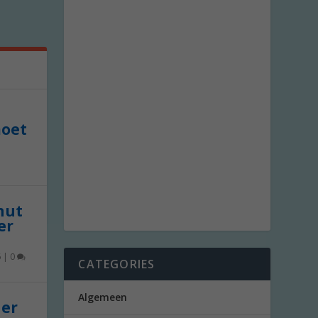
moet
 nut
er
6
|
0
CATEGORIES
Algemeen
der