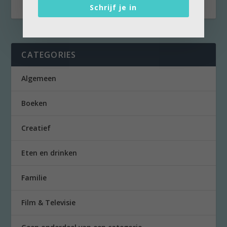
Schrijf je in
CATEGORIES
Algemeen
Boeken
Creatief
Eten en drinken
Familie
Film & Televisie