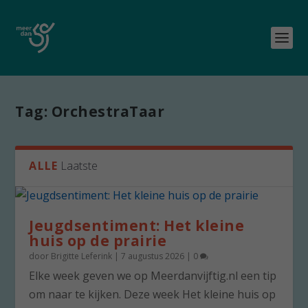
Tag:
OrchestraTaar
ALLE
Laatste
Jeugdsentiment: Het kleine
huis op de prairie
door
Brigitte Leferink
|
7 augustus 2026
|
0
Elke week geven we op Meerdanvijftig.nl een tip
om naar te kijken. Deze week Het kleine huis op