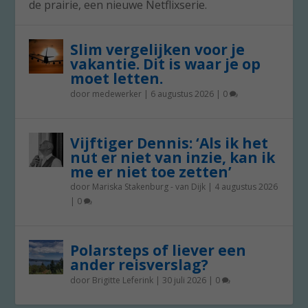
de prairie, een nieuwe Netflixserie.
Slim vergelijken voor je
vakantie. Dit is waar je op
moet letten.
door
medewerker
|
6 augustus 2026
|
0
Vijftiger Dennis: ‘Als ik het
nut er niet van inzie, kan ik
me er niet toe zetten’
door
Mariska Stakenburg - van Dijk
|
4 augustus 2026
|
0
Polarsteps of liever een
ander reisverslag?
door
Brigitte Leferink
|
30 juli 2026
|
0