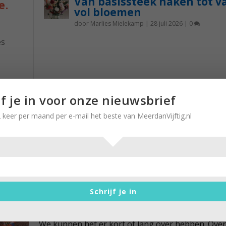
Van basissteek haken tot v
e.
vol bloemen
door
Marlies Mielekamp
|
28 juli 2026
|
0
es
k
nst is
jf je in voor onze nieuwsbrief
 het
 keer per maand per e-mail het beste van MeerdanVijftig.nl
lang
Met het oog op WK Voetbal in
Qatar…
Schrijf je in
door
Gert Nonnekes
|
25 november 2022
|
0
We kunnen het er kort of lang over hebben. Over