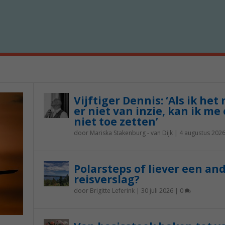
Vijftiger Dennis: ‘Als ik het
er niet van inzie, kan ik me 
niet toe zetten’
door
Mariska Stakenburg - van Dijk
|
4 augustus 202
Polarsteps of liever een an
reisverslag?
door
Brigitte Leferink
|
30 juli 2026
|
0