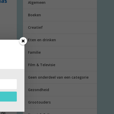
aas
Algemeen
Boeken
Creatief
Eten en drinken
Familie
Film & Televisie
Geen onderdeel van een categorie
Gezondheid
Grootouders
 de