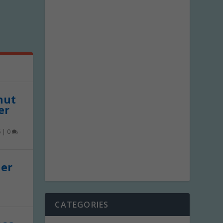
 nut
er
6
|
0
der
CATEGORIES