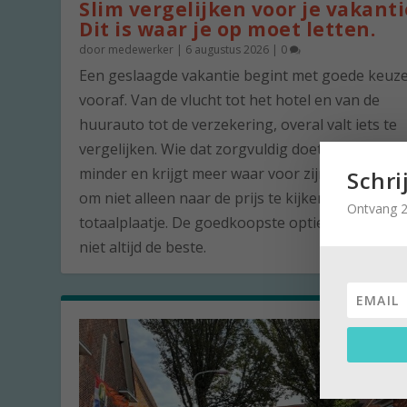
Slim vergelijken voor je vakanti
Dit is waar je op moet letten.
door
medewerker
|
6 augustus 2026
|
0
Een geslaagde vakantie begint met goede keuz
vooraf. Van de vlucht tot het hotel en van de
huurauto tot de verzekering, overal valt iets te
vergelijken. Wie dat zorgvuldig doet, betaalt vaa
minder en krijgt meer waar voor zijn geld. De ku
Schri
om niet alleen naar de prijs te kijken, maar naar
Ontvang 2
totaalplaatje. De goedkoopste optie is namelijk 
niet altijd de beste.