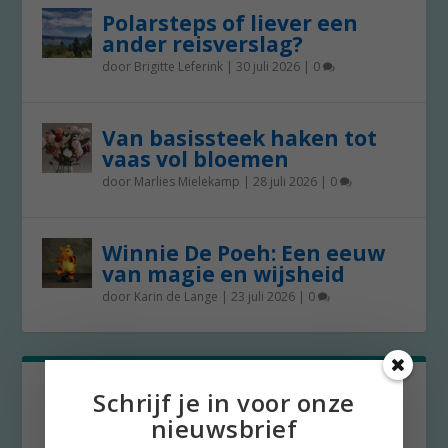
Polarsteps of liever een
ander reisverslag?
door
Brigitte Leferink
|
30 juli 2026
|
0
Van basissteek haken tot
vaas vol bloemen
door
Marlies Mielekamp
|
28 juli 2026
|
0
Winnie De Poeh: Een eeuw
van magie en wijsheid
door
Karin de Lange
|
23 juli 2026
|
0
Schrijf je in voor onze
nieuwsbrief