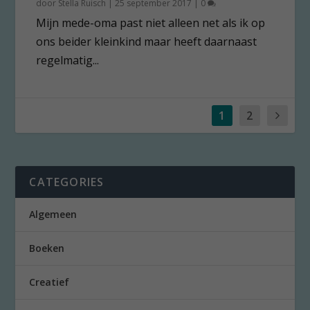
door
Stella Ruisch
|
25 september 2017
|
0
Mijn mede-oma past niet alleen net als ik op
ons beider kleinkind maar heeft daarnaast
regelmatig...
1
2
CATEGORIES
Algemeen
Boeken
Creatief