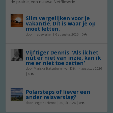
de prairie, een nieuwe Netflixserie.
Slim vergelijken voor je
vakantie. Dit is waar je op
moet letten.
door
medewerker
|
6 augustus 2026
|
0
Vijftiger Dennis: ‘Als ik het
nut er niet van inzie, kan ik
me er niet toe zetten’
door
Mariska Stakenburg - van Dijk
|
4 augustus 2026
|
0
Polarsteps of liever een
ander reisverslag?
door
Brigitte Leferink
|
30 juli 2026
|
0