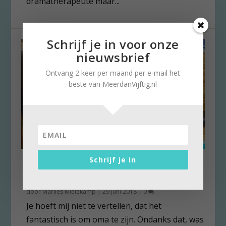
dramatherapeute maar...
Schrijf je in voor onze
nieuwsbrief
Ontvang 2 keer per maand per e-mail het
beste van MeerdanVijftig.nl
Schrijf je in
Grootouderschap als beloning
voor ouderschap
door
Marlies Mielekamp
|
29 juni 2018
|
0
Je hoeft mij niet te vertellen, dat het
fantastisch is om oma te zijn. Ondanks dat, was