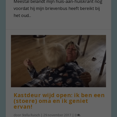
Meestal belandt mijn huis-aan-huiskrant nog
voordat hij mijn brievenbus heeft bereikt bij
het oud...
Kastdeur wijd open: ik ben een
(stoere) oma en ik geniet
ervan!
door
Stella Ruisch
|
29 november 2017
|
0