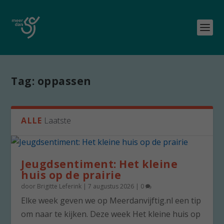
Tag:
oppassen
ALLE
Laatste
Jeugdsentiment: Het kleine
huis op de prairie
door
Brigitte Leferink
|
7 augustus 2026
|
0
Elke week geven we op Meerdanvijftig.nl een tip
om naar te kijken. Deze week Het kleine huis op