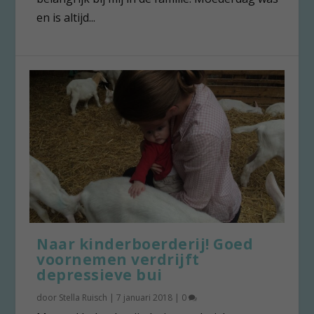
en is altijd...
Naar kinderboerderij! Goed
voornemen verdrijft
depressieve bui
door
Stella Ruisch
|
7 januari 2018
|
0