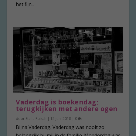
het fijn...
Vaderdag is boekendag;
terugkijken met andere ogen
door
Stella Ruisch
|
15 juni 2018
|
0
Bijna Vaderdag. Vaderdag was nooit zo
belangrijk bij mij in de familie. Moederdag was