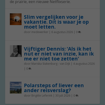
de prairie, een nieuwe Netflixserie.
Slim vergelijken voor je
vakantie. Dit is waar je op
moet letten.
door
medewerker
|
6 augustus 2026
|
0
Vijftiger Dennis: ‘Als ik het
nut er niet van inzie, kan ik
me er niet toe zetten’
door
Mariska Stakenburg - van Dijk
|
4 augustus 2026
|
0
Polarsteps of liever een
ander reisverslag?
door
Brigitte Leferink
|
30 juli 2026
|
0