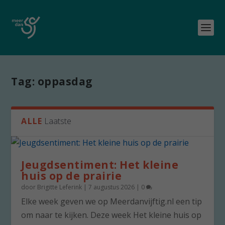
Tag:
oppasdag
ALLE
Laatste
Jeugdsentiment: Het kleine
huis op de prairie
door
Brigitte Leferink
|
7 augustus 2026
|
0
Elke week geven we op Meerdanvijftig.nl een tip
om naar te kijken. Deze week Het kleine huis op