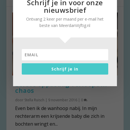
Schrijf je in voor onze
nieuwsbrief
Ontvang 2 keer per maand per e-mail het
beste van MeerdanVijftig.nl
Schrijf je in
Eerste oppasdag verloopt in
chaos
door
Stella Ruisch
|
9 november 2016
|
0
Even ben ik de wanhoop nabij. In mijn
rechterarm een krijsende baby die zich in
bochten wringt en...