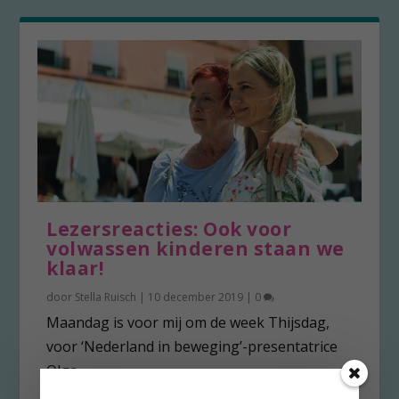
Lezersreacties: Ook voor
volwassen kinderen staan we
klaar!
door
Stella Ruisch
|
10 december 2019
|
0
Maandag is voor mij om de week Thijsdag,
voor ‘Nederland in beweging’-presentatrice
Olga...