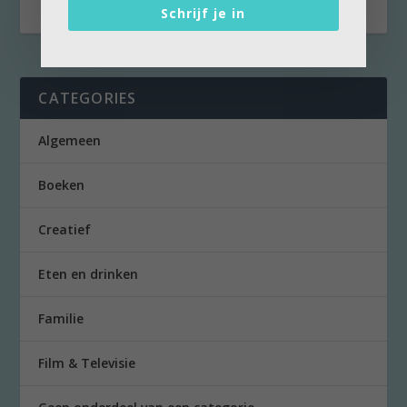
Schrijf je in
CATEGORIES
Algemeen
Boeken
Creatief
Eten en drinken
Familie
Film & Televisie