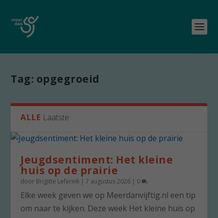
Tag:
opgegroeid
ALLE
Laatste
Jeugdsentiment: Het kleine
huis op de prairie
door
Brigitte Leferink
|
7 augustus 2026
|
0
Elke week geven we op Meerdanvijftig.nl een tip
om naar te kijken. Deze week Het kleine huis op