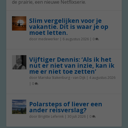
de prairie, een nieuwe Netflixserie.
Slim vergelijken voor je
vakantie. Dit is waar je op
moet letten.
door
medewerker
|
6 augustus 2026
|
0
Vijftiger Dennis: ‘Als ik het
nut er niet van inzie, kan ik
me er niet toe zetten’
door
Mariska Stakenburg - van Dijk
|
4 augustus 2026
|
0
Polarsteps of liever een
ander reisverslag?
door
Brigitte Leferink
|
30 juli 2026
|
0