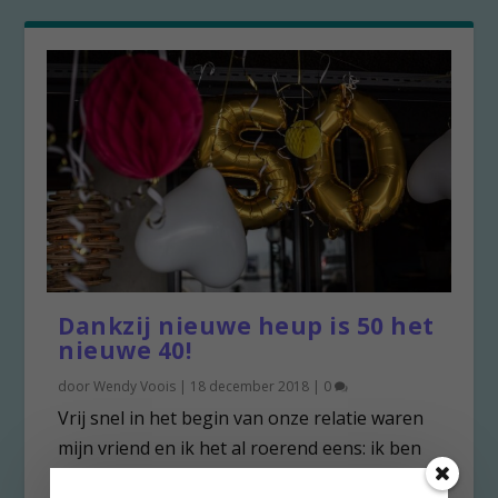
Dankzij nieuwe heup is 50 het
nieuwe 40!
door
Wendy Voois
|
18 december 2018
|
0
Vrij snel in het begin van onze relatie waren
mijn vriend en ik het al roerend eens: ik ben
zonder...