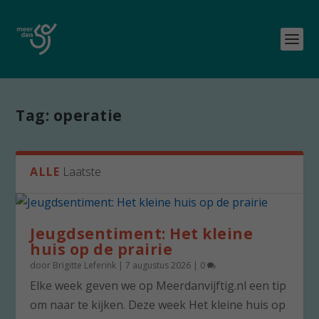
Tag:
operatie
ALLE
Laatste
Jeugdsentiment: Het kleine
huis op de prairie
door
Brigitte Leferink
|
7 augustus 2026
|
0
Elke week geven we op Meerdanvijftig.nl een tip
om naar te kijken. Deze week Het kleine huis op