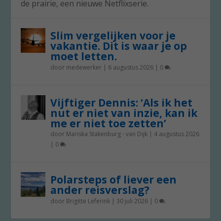
de prairie, een nieuwe Netflixserie.
Slim vergelijken voor je
vakantie. Dit is waar je op
moet letten.
door
medewerker
|
6 augustus 2026
|
0
Vijftiger Dennis: ‘Als ik het
nut er niet van inzie, kan ik
me er niet toe zetten’
door
Mariska Stakenburg - van Dijk
|
4 augustus 2026
|
0
Polarsteps of liever een
ander reisverslag?
door
Brigitte Leferink
|
30 juli 2026
|
0