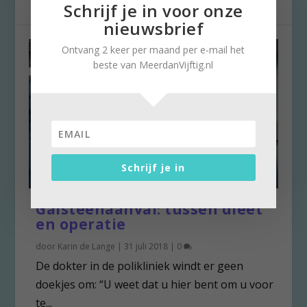
Schrijf je in voor onze
nieuwsbrief
Ontvang 2 keer per maand per e-mail het
beste van MeerdanVijftig.nl
Schrijf je in
Galsteenaanval: tussen dieet
en operatie
door
Karin de Lange
|
31 juli 2018
|
0
De dokter in de polikliniek windt er geen
doekjes om: “U weet dat u hier bent om u voor
te...