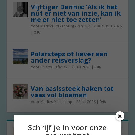
Vijftiger Dennis: ‘Als ik het
nut er niet van inzie, kan ik
me er niet toe zetten’
door
Mariska Stakenburg - van Dijk
|
4 augustus 2026
|
0
Polarsteps of liever een
ander reisverslag?
door
Brigitte Leferink
|
30 juli 2026
|
0
Van basissteek haken tot
vaas vol bloemen
door
Marlies Mielekamp
|
28 juli 2026
|
0
Schrijf je in voor onze