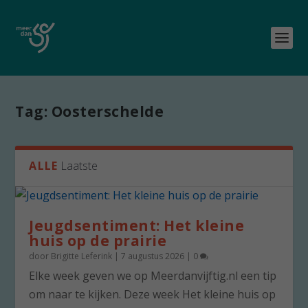
Tag:
Oosterschelde
ALLE
Laatste
Jeugdsentiment: Het kleine
huis op de prairie
door
Brigitte Leferink
|
7 augustus 2026
|
0
Elke week geven we op Meerdanvijftig.nl een tip
om naar te kijken. Deze week Het kleine huis op