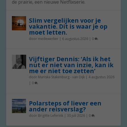
de prairie, een nieuwe Netflixserie.
Slim vergelijken voor je
vakantie. Dit is waar je op
moet letten.
door
medewerker
|
6 augustus 2026
|
0
Vijftiger Dennis: ‘Als ik het
nut er niet van inzie, kan ik
me er niet toe zetten’
door
Mariska Stakenburg - van Dijk
|
4 augustus 2026
|
0
Polarsteps of liever een
ander reisverslag?
door
Brigitte Leferink
|
30 juli 2026
|
0