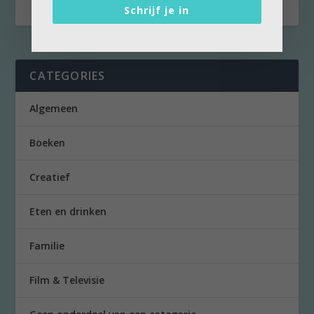
Schrijf je in
CATEGORIES
Algemeen
Boeken
Creatief
Eten en drinken
Familie
Film & Televisie