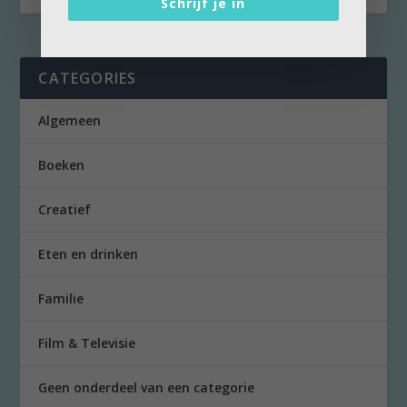
Schrijf je in
CATEGORIES
Algemeen
Boeken
Creatief
Eten en drinken
Familie
Film & Televisie
Geen onderdeel van een categorie