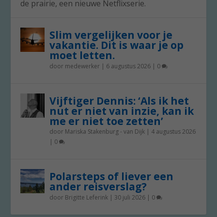
de prairie, een nieuwe Netflixserie.
Slim vergelijken voor je
vakantie. Dit is waar je op
moet letten.
door
medewerker
|
6 augustus 2026
|
0
Vijftiger Dennis: ‘Als ik het
nut er niet van inzie, kan ik
me er niet toe zetten’
door
Mariska Stakenburg - van Dijk
|
4 augustus 2026
|
0
Polarsteps of liever een
ander reisverslag?
door
Brigitte Leferink
|
30 juli 2026
|
0