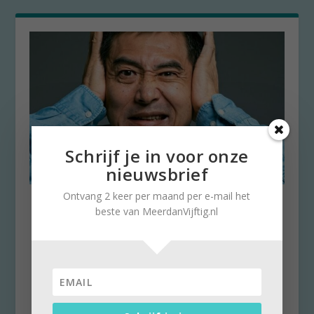
Schrijf je in voor onze
nieuwsbrief
Ontvang 2 keer per maand per e-mail het
Tinnitus: Ruisch met oorsuizen
beste van MeerdanVijftig.nl
door
Stella Ruisch
|
30 juli 2024
|
0
Blootstelling aan plotseling lawaai (denk
vuurwerk) of juist lang door (te) harde muziek
kan een...