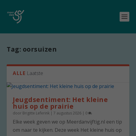
Tag:
oorsuizen
ALLE
Laatste
Jeugdsentiment: Het kleine
huis op de prairie
door
Brigitte Leferink
|
7 augustus 2026
|
0
Elke week geven we op Meerdanvijftig.nl een tip
om naar te kijken. Deze week Het kleine huis op