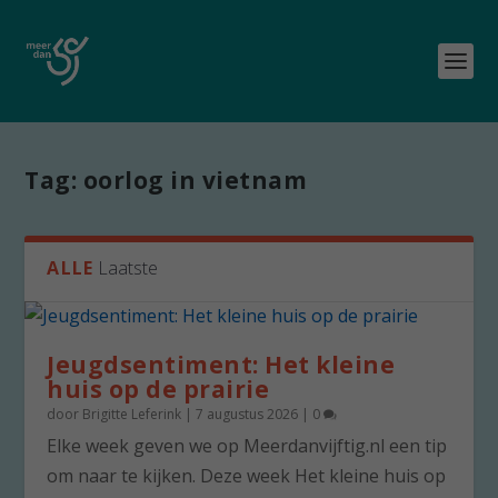
Tag:
oorlog in vietnam
ALLE
Laatste
Jeugdsentiment: Het kleine
huis op de prairie
door
Brigitte Leferink
|
7 augustus 2026
|
0
Elke week geven we op Meerdanvijftig.nl een tip
om naar te kijken. Deze week Het kleine huis op