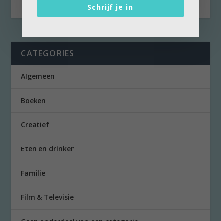
Schrijf je in
CATEGORIES
Algemeen
Boeken
Creatief
Eten en drinken
Familie
Film & Televisie