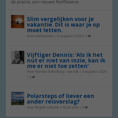
de prairie, een nieuwe Netflixserie.
Slim vergelijken voor je
vakantie. Dit is waar je op
moet letten.
door
medewerker
|
6 augustus 2026
|
0
Vijftiger Dennis: ‘Als ik het
nut er niet van inzie, kan ik
me er niet toe zetten’
door
Mariska Stakenburg - van Dijk
|
4 augustus 2026
|
0
Polarsteps of liever een
ander reisverslag?
door
Brigitte Leferink
|
30 juli 2026
|
0