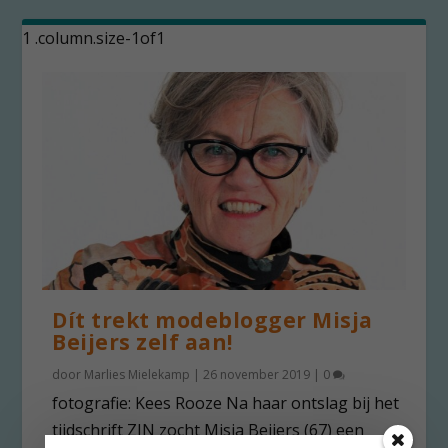
Dít trekt modeblogger Misja
Beijers zelf aan!
door
Marlies Mielekamp
|
26 november 2019
|
0
fotografie: Kees Rooze Na haar ontslag bij het
tijdschrift ZIN zocht Misja Beijers (67) een