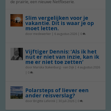
de prairie, een nieuwe Netflixserie.
Slim vergelijken voor je
vakantie. Dit is waar je op
moet letten.
door
medewerker
|
6 augustus 2026
|
0
Vijftiger Dennis: ‘Als ik het
nut er niet van inzie, kan ik
me er niet toe zetten’
door
Mariska Stakenburg - van Dijk
|
4 augustus 2026
|
0
Polarsteps of liever een
ander reisverslag?
door
Brigitte Leferink
|
30 juli 2026
|
0