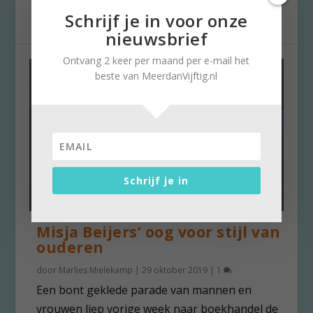
andere...
Schrijf je in voor onze
nieuwsbrief
Ontvang 2 keer per maand per e-mail het
beste van MeerdanVijftig.nl
Schrijf je in
Misja Beijers’ oog voor stijl van
ouderen
door
Marlies Mielekamp
|
29 oktober 2019
|
1
Een bont geklede parade van mannen en
vrouwen liep vorige week naar boekhandel de