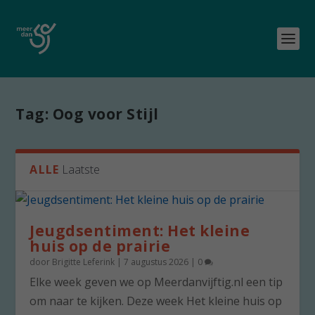
Tag:
Oog voor Stijl
ALLE
Laatste
Jeugdsentiment: Het kleine
huis op de prairie
door
Brigitte Leferink
|
7 augustus 2026
|
0
Elke week geven we op Meerdanvijftig.nl een tip
om naar te kijken. Deze week Het kleine huis op