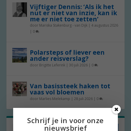
Vijftiger Dennis: ‘Als ik het
nut er niet van inzie, kan ik
me er niet toe zetten’
door
Mariska Stakenburg - van Dijk
|
4 augustus 2026
|
0
Polarsteps of liever een
ander reisverslag?
door
Brigitte Leferink
|
30 juli 2026
|
0
Van basissteek haken tot
vaas vol bloemen
door
Marlies Mielekamp
|
28 juli 2026
|
0
Schrijf je in voor onze
nieuwsbrief