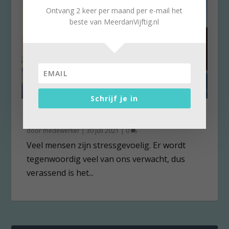
Ontvang 2 keer per maand per e-mail het
beste van MeerdanVijftig.nl
Schrijf je in
Hoe kun je jezelf ontstressen?
door
medewerker
|
30 juli 2021
|
0
Veel mensen zijn stressgevoelig. Er wordt
tegenwoordig veel van ons verwacht, dus
verassend is het...