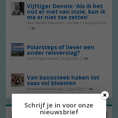
Vijftiger Dennis: ‘Als ik het
nut er niet van inzie, kan ik
me er niet toe zetten’
door
Mariska Stakenburg - van Dijk
|
4 augustus 2026
|
0
Polarsteps of liever een
ander reisverslag?
door
Brigitte Leferink
|
30 juli 2026
|
0
Van basissteek haken tot
vaas vol bloemen
door
Marlies Mielekamp
|
28 juli 2026
|
0
Schrijf je in voor onze
nieuwsbrief