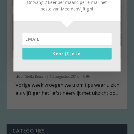
Ontvang 2 keer per maand per e-mail het
beste van MeerdanVijftig.nl
Schrijf je in
10x leuke strandtenten
door
Stella Ruisch
|
12 augustus 2016
|
0
Vorige week vroegen we u om tips waar u zich
als vijftiger het liefst neervlijt met uitzicht op...
CATEGORIES