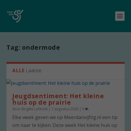
Tag:
ondermode
ALLE
Laatste
Jeugdsentiment: Het kleine
huis op de prairie
door
Brigitte Leferink
|
7 augustus 2026
|
0
Elke week geven we op Meerdanvijftig.nl een tip
om naar te kijken. Deze week Het kleine huis op