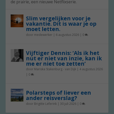
de prairie, een nieuwe Netflixserie.
Slim vergelijken voor je
vakantie. Dit is waar je op
moet letten.
door
medewerker
|
6 augustus 2026
|
0
Vijftiger Dennis: ‘Als ik het
nut er niet van inzie, kan ik
me er niet toe zetten’
door
Mariska Stakenburg - van Dijk
|
4 augustus 2026
|
0
Polarsteps of liever een
ander reisverslag?
door
Brigitte Leferink
|
30 juli 2026
|
0