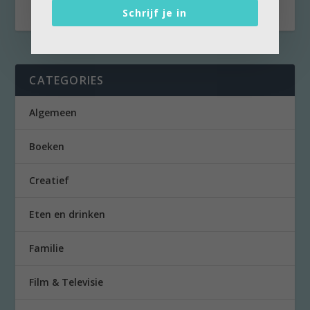
Schrijf je in
CATEGORIES
Algemeen
Boeken
Creatief
Eten en drinken
Familie
Film & Televisie