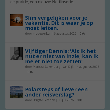
de prairie, een nieuwe Netflixserie.
Slim vergelijken voor je
vakantie. Dit is waar je op
moet letten.
door
medewerker
|
6 augustus 2026
|
0
Vijftiger Dennis: ‘Als ik het
nut er niet van inzie, kan ik
me er niet toe zetten’
door
Mariska Stakenburg - van Dijk
|
4 augustus 2026
|
0
Polarsteps of liever een
ander reisverslag?
door
Brigitte Leferink
|
30 juli 2026
|
0