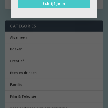
Schrijf je in
CATEGORIES
Algemeen
Boeken
Creatief
Eten en drinken
Familie
Film & Televisie