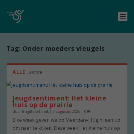
Tag:
Onder moeders vleugels
ALLE
Laatste
Jeugdsentiment: Het kleine
huis op de prairie
door
Brigitte Leferink
|
7 augustus 2026
|
0
Elke week geven we op Meerdanvijftig.nl een tip
om naar te kijken. Deze week Het kleine huis op