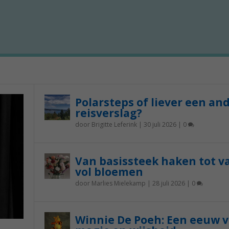
Polarsteps of liever een an
reisverslag?
door
Brigitte Leferink
|
30 juli 2026
|
0
Van basissteek haken tot v
vol bloemen
door
Marlies Mielekamp
|
28 juli 2026
|
0
Winnie De Poeh: Een eeuw 