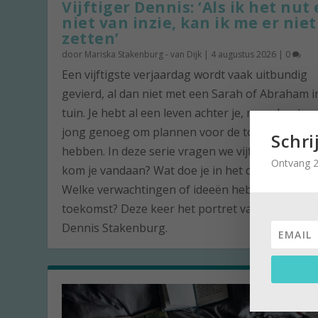
Vijftiger Dennis: ‘Als ik het nut 
niet van inzie, kan ik me er niet
zetten’
door
Mariska Stakenburg - van Dijk
|
4 augustus 2026
|
0
Een vijftigste verjaardag wordt vaak uitbundig
gevierd, al dan niet met een Sarah of Abraham i
tuin. Je hebt al een leven achter je, maar bent n
jong genoeg om plannen voor de toekomst te
Schri
hebben. In deze serie vragen we vijftigjarigen: 
Ontvang 2
kom je vandaan? Wat doe je in het dagelijks lev
Welke verwachtingen of ideeën heb je voor de
toekomst? Deze keer het portret van de vijftige
Dennis Stakenburg.