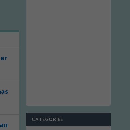
der
aas
CATEGORIES
van