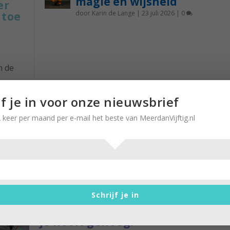
magie en wijsheid
er
door
Karin de Lange
|
23 juli 2026
|
0
 toe
n de
og
jf je in voor onze nieuwsbrief
waar
 keer per maand per e-mail het beste van MeerdanVijftig.nl
en?
r
Schrijf je in
Elke week een boek? Van lezen kr
je nooit genoeg!