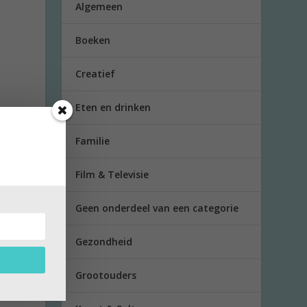
Algemeen
Boeken
Creatief
Eten en drinken
Familie
Film & Televisie
Geen onderdeel van een categorie
Gezondheid
Grootouders
ijg