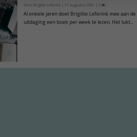
door
Brigitte Leferink
|
11 augustus 2021
|
0
Al enkele jaren doet Brigitte Leferink mee aan de
uitdaging een boek per week te lezen. Het lukt...