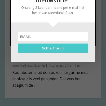
nieuwsbrief
Ontvang 2 keer per maand per e-mail het
beste van MeerdanVijftig.nl
Schrijf je in
Likje roomboter smeert
gezondheid
door
Marlies Mielekamp
|
16 augustus 2016
|
1
Roomboter is uit den boze, margarine met
linolzuur is veel gezonder. Dat was het
adagium de...