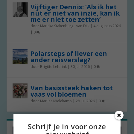
Vijftiger Dennis: ‘Als ik het
nut er niet van inzie, kan ik
me er niet toe zetten’
door
Mariska Stakenburg - van Dijk
|
4 augustus 2026
|
0
Polarsteps of liever een
ander reisverslag?
door
Brigitte Leferink
|
30 juli 2026
|
0
Van basissteek haken tot
vaas vol bloemen
door
Marlies Mielekamp
|
28 juli 2026
|
0
Schrijf je in voor onze