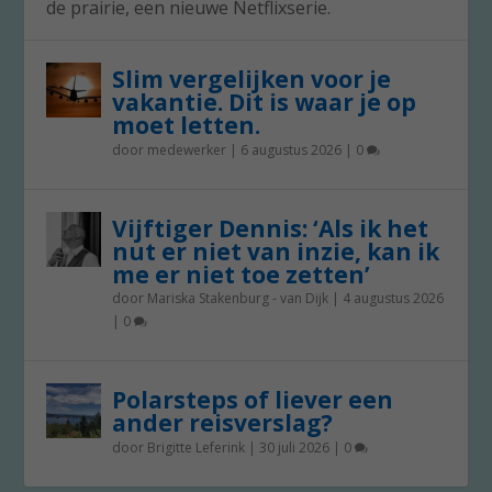
de prairie, een nieuwe Netflixserie.
Slim vergelijken voor je
vakantie. Dit is waar je op
moet letten.
door
medewerker
|
6 augustus 2026
|
0
Vijftiger Dennis: ‘Als ik het
nut er niet van inzie, kan ik
me er niet toe zetten’
door
Mariska Stakenburg - van Dijk
|
4 augustus 2026
|
0
Polarsteps of liever een
ander reisverslag?
door
Brigitte Leferink
|
30 juli 2026
|
0