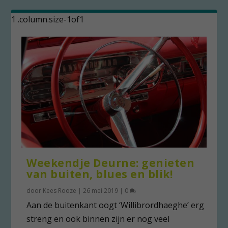
Weekendje Deurne: genieten
van buiten, blues en blik!
door
Kees Rooze
|
26 mei 2019
|
0
Aan de buitenkant oogt ‘Willibrordhaeghe’ erg
streng en ook binnen zijn er nog veel