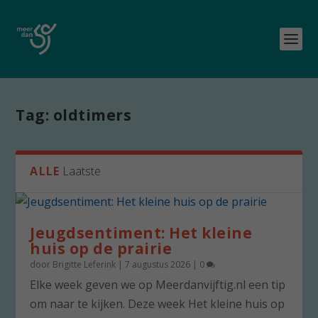
Tag:
oldtimers
ALLE
Laatste
Jeugdsentiment: Het kleine
huis op de prairie
door
Brigitte Leferink
|
7 augustus 2026
|
0
Elke week geven we op Meerdanvijftig.nl een tip
om naar te kijken. Deze week Het kleine huis op