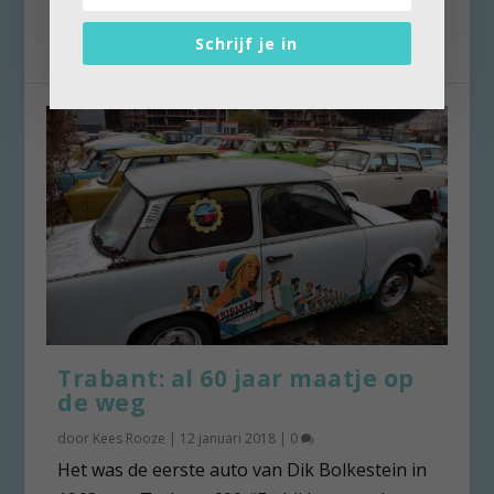
Maar...
Schrijf je in
Trabant: al 60 jaar maatje op
de weg
door
Kees Rooze
|
12 januari 2018
|
0
Het was de eerste auto van Dik Bolkestein in