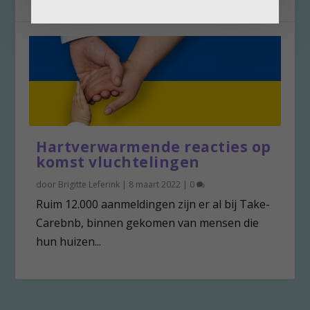
Hartverwarmende reacties op
komst vluchtelingen
door
Brigitte Leferink
|
8 maart 2022
|
0
Ruim 12.000 aanmeldingen zijn er al bij Take-
Carebnb, binnen gekomen van mensen die
hun huizen...