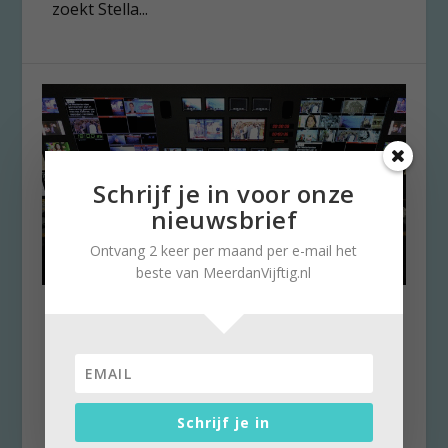
zoekt Stella...
Schrijf je in voor onze
nieuwsbrief
Ontvang 2 keer per maand per e-mail het
beste van MeerdanVijftig.nl
Bekijk het NOS-journaal met
andere ogen
door
Stella Ruisch
|
1 april 2022
|
0
Elke week geven we op Meerdanvijftig.nl een
Schrijf je in
tip om op het scherm naar te kijken. Zoals de...