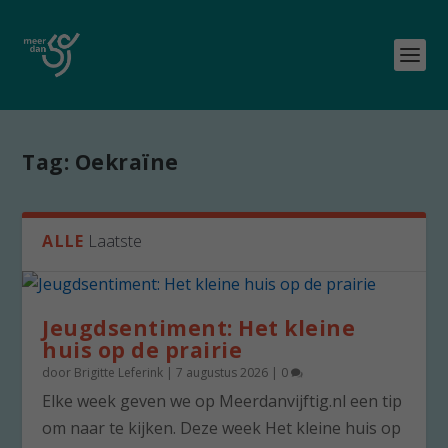
Tag:
Oekraïne
ALLE
Laatste
Jeugdsentiment: Het kleine
huis op de prairie
door
Brigitte Leferink
|
7 augustus 2026
|
0
Elke week geven we op Meerdanvijftig.nl een tip
om naar te kijken. Deze week Het kleine huis op