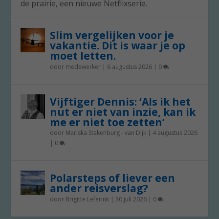
de prairie, een nieuwe Netflixserie.
Slim vergelijken voor je
vakantie. Dit is waar je op
moet letten.
door
medewerker
|
6 augustus 2026
|
0
Vijftiger Dennis: ‘Als ik het
nut er niet van inzie, kan ik
me er niet toe zetten’
door
Mariska Stakenburg - van Dijk
|
4 augustus 2026
|
0
Polarsteps of liever een
ander reisverslag?
door
Brigitte Leferink
|
30 juli 2026
|
0