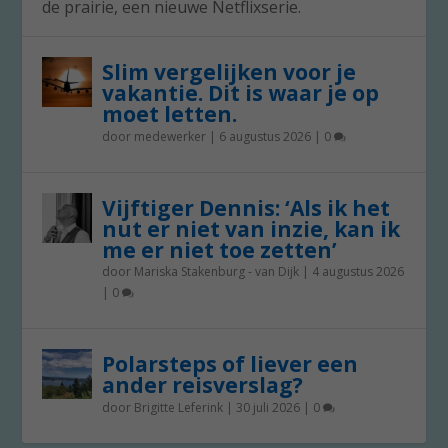
de prairie, een nieuwe Netflixserie.
Slim vergelijken voor je
vakantie. Dit is waar je op
moet letten.
door
medewerker
|
6 augustus 2026
|
0
Vijftiger Dennis: ‘Als ik het
nut er niet van inzie, kan ik
me er niet toe zetten’
door
Mariska Stakenburg - van Dijk
|
4 augustus 2026
|
0
Polarsteps of liever een
ander reisverslag?
door
Brigitte Leferink
|
30 juli 2026
|
0