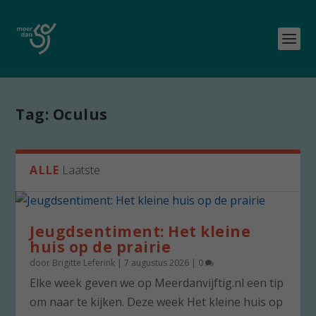
Tag:
Oculus
ALLE
Laatste
Jeugdsentiment: Het kleine
huis op de prairie
door
Brigitte Leferink
|
7 augustus 2026
|
0
Elke week geven we op Meerdanvijftig.nl een tip
om naar te kijken. Deze week Het kleine huis op