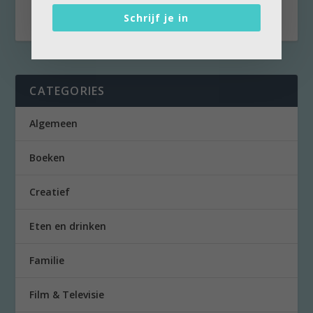
kleintjes...
Schrijf je in
CATEGORIES
Algemeen
Boeken
Creatief
Eten en drinken
Familie
Film & Televisie