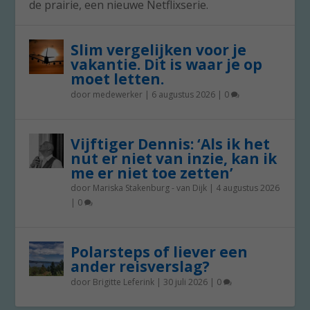
de prairie, een nieuwe Netflixserie.
Slim vergelijken voor je
vakantie. Dit is waar je op
moet letten.
door
medewerker
|
6 augustus 2026
|
0
Vijftiger Dennis: ‘Als ik het
nut er niet van inzie, kan ik
me er niet toe zetten’
door
Mariska Stakenburg - van Dijk
|
4 augustus 2026
|
0
Polarsteps of liever een
ander reisverslag?
door
Brigitte Leferink
|
30 juli 2026
|
0