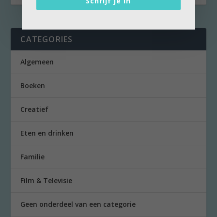
Schrijf je in
CATEGORIES
Algemeen
Boeken
Creatief
Eten en drinken
Familie
Film & Televisie
Geen onderdeel van een categorie