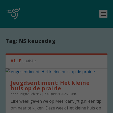
Tag:
NS keuzedag
ALLE
Laatste
Jeugdsentiment: Het kleine
huis op de prairie
door
Brigitte Leferink
|
7 augustus 2026
|
0
Elke week geven we op Meerdanvijftig.nl een tip
om naar te kijken. Deze week Het kleine huis op