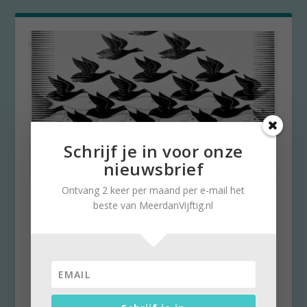
Schrijf je in voor onze
nieuwsbrief
Ontvang 2 keer per maand per e-mail het
Den Haag in het teken van 125
beste van MeerdanVijftig.nl
jaar Escher
door
Kees Rooze
|
24 maart 2023
|
0
Elke week geven we op Meerdanvijftig.nl een
tip om naar te kijken. Dit jaar is het 125 jaar...