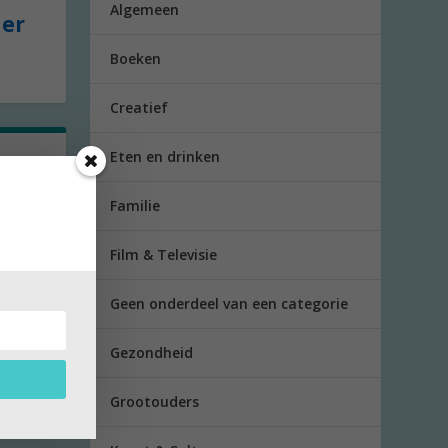
Algemeen
der
Boeken
Creatief
Eten en drinken
Familie
Film & Televisie
Geen onderdeel van een categorie
Gezondheid
Grootouders