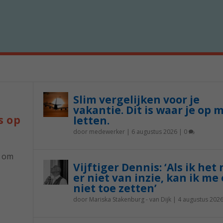
Slim vergelijken voor je
vakantie. Dit is waar je op 
s op
letten.
door
medewerker
|
6 augustus 2026
|
0
p om
Vijftiger Dennis: ‘Als ik het
er niet van inzie, kan ik me 
niet toe zetten’
door
Mariska Stakenburg - van Dijk
|
4 augustus 202