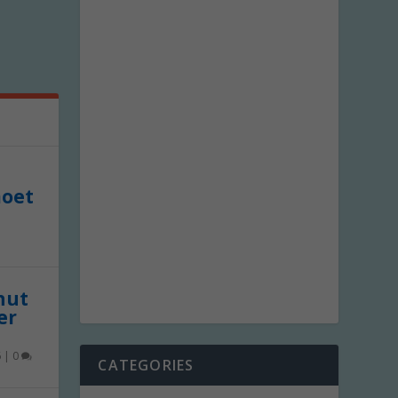
moet
 nut
er
6
|
0
CATEGORIES