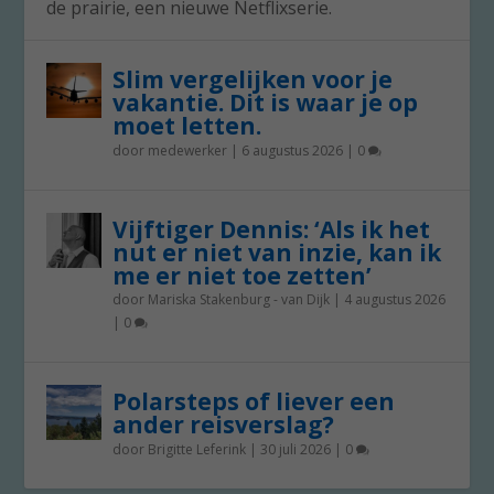
de prairie, een nieuwe Netflixserie.
Slim vergelijken voor je
vakantie. Dit is waar je op
moet letten.
door
medewerker
|
6 augustus 2026
|
0
Vijftiger Dennis: ‘Als ik het
nut er niet van inzie, kan ik
me er niet toe zetten’
door
Mariska Stakenburg - van Dijk
|
4 augustus 2026
|
0
Polarsteps of liever een
ander reisverslag?
door
Brigitte Leferink
|
30 juli 2026
|
0