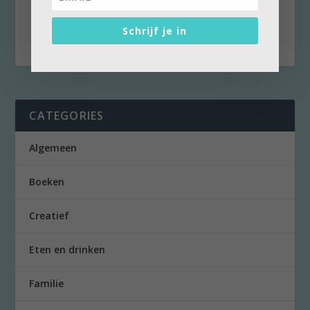
drooglegging van de Noordoostpolder deel uit
maakt van het vasteland.
Schrijf je in
CATEGORIES
Algemeen
Boeken
Creatief
Eten en drinken
Familie