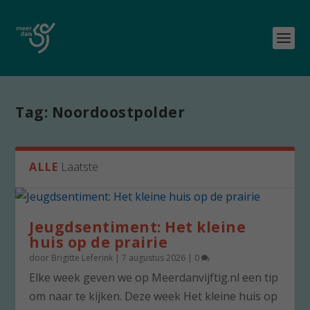
Tag:
Noordoostpolder
ALLE
Laatste
Jeugdsentiment: Het kleine
huis op de prairie
door
Brigitte Leferink
|
7 augustus 2026
|
0
Elke week geven we op Meerdanvijftig.nl een tip
om naar te kijken. Deze week Het kleine huis op