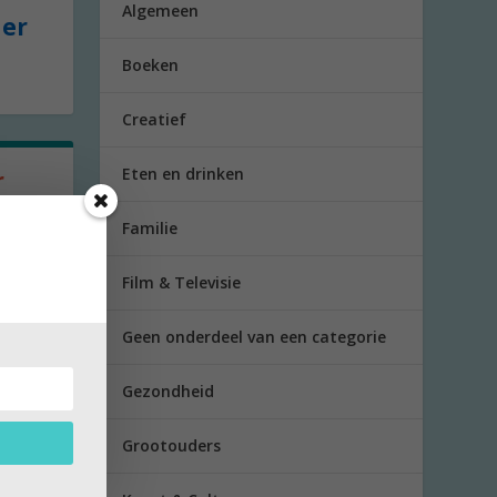
Algemeen
der
Boeken
Creatief
Eten en drinken
r
Familie
 om op
Film & Televisie
Geen onderdeel van een categorie
Gezondheid
Grootouders