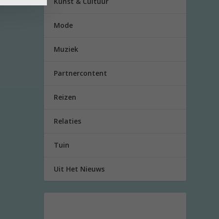
Kunst & Cultuur
Mode
Muziek
Partnercontent
Reizen
Relaties
Tuin
Uit Het Nieuws