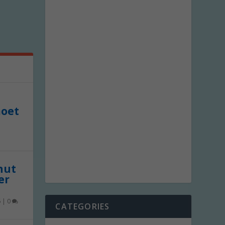
moet
 nut
er
6
|
0
CATEGORIES