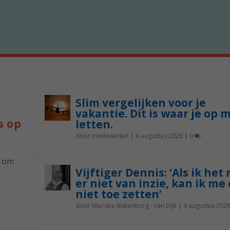
Slim vergelijken voor je
vakantie. Dit is waar je op 
s op
letten.
door
medewerker
|
6 augustus 2026
|
0
p om
Vijftiger Dennis: ‘Als ik het
er niet van inzie, kan ik me 
niet toe zetten’
door
Mariska Stakenburg - van Dijk
|
4 augustus 202