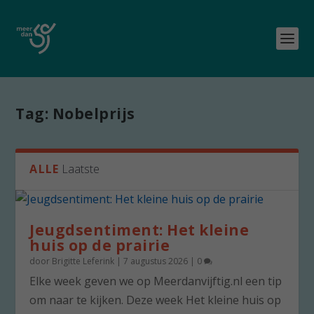
Tag:
Nobelprijs
ALLE
Laatste
Jeugdsentiment: Het kleine
huis op de prairie
door
Brigitte Leferink
|
7 augustus 2026
|
0
Elke week geven we op Meerdanvijftig.nl een tip
om naar te kijken. Deze week Het kleine huis op