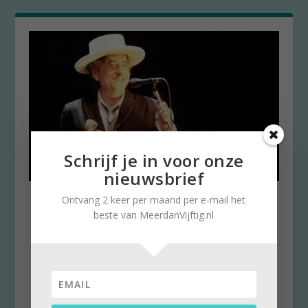
Schrijf je in voor onze
nieuwsbrief
Bob Dylan geeft woorden
Ontvang 2 keer per maand per e-mail het
gevoel
beste van MeerdanVijftig.nl
door
Wiette van Klingeren
|
20 oktober 2016
|
0
De toekenning van de Nobelprijs aan Bob
Dylan heeft een storm aan reacties
veroorzaakt, van zeer...