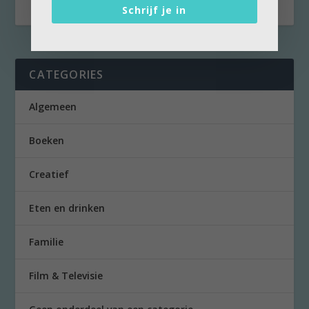
Schrijf je in
CATEGORIES
Algemeen
Boeken
Creatief
Eten en drinken
Familie
Film & Televisie