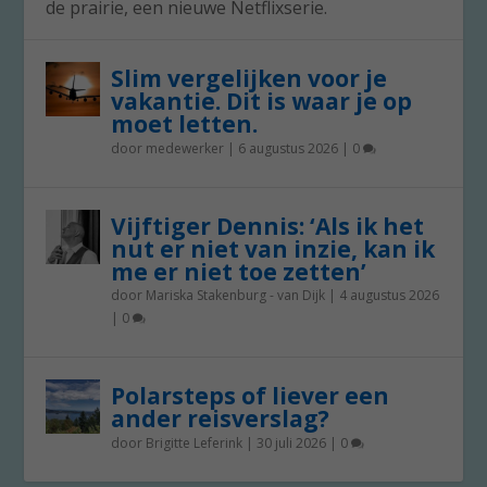
de prairie, een nieuwe Netflixserie.
Slim vergelijken voor je
vakantie. Dit is waar je op
moet letten.
door
medewerker
|
6 augustus 2026
|
0
Vijftiger Dennis: ‘Als ik het
nut er niet van inzie, kan ik
me er niet toe zetten’
door
Mariska Stakenburg - van Dijk
|
4 augustus 2026
|
0
Polarsteps of liever een
ander reisverslag?
door
Brigitte Leferink
|
30 juli 2026
|
0