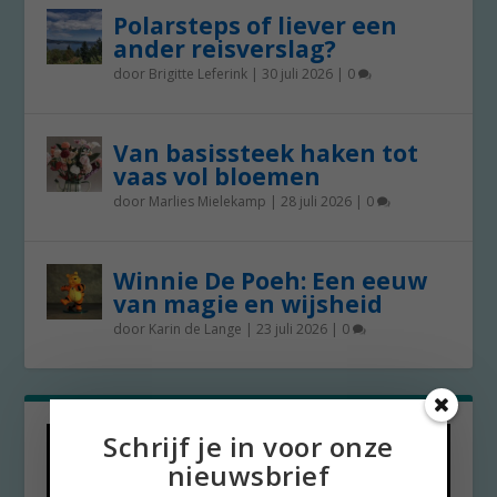
Polarsteps of liever een
ander reisverslag?
door
Brigitte Leferink
|
30 juli 2026
|
0
Van basissteek haken tot
vaas vol bloemen
door
Marlies Mielekamp
|
28 juli 2026
|
0
Winnie De Poeh: Een eeuw
van magie en wijsheid
door
Karin de Lange
|
23 juli 2026
|
0
Schrijf je in voor onze
nieuwsbrief