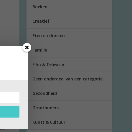
Boeken
Creatief
Eten en drinken
Familie
Film & Televisie
Geen onderdeel van een categorie
Gezondheid
tiek
Grootouders
Kunst & Cultuur
...