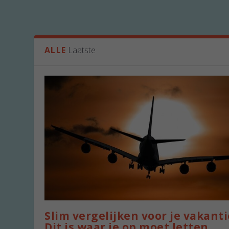
ALLE
Laatste
Slim vergelijken voor je vakanti
Dit is waar je op moet letten.