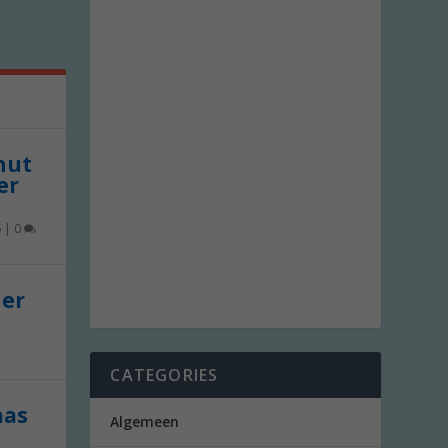
 nut
er
6
|
0
der
CATEGORIES
aas
Algemeen