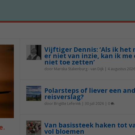
Vijftiger Dennis: ‘Als ik het
er niet van inzie, kan ik me 
niet toe zetten’
door
Mariska Stakenburg - van Dijk
|
4 augustus 202
Polarsteps of liever een an
reisverslag?
door
Brigitte Leferink
|
30 juli 2026
|
0
Van basissteek haken tot v
e.
vol bloemen