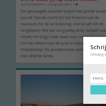
door
medewerker
|
6 augustus 2026
|
0
Een geslaagde vakantie begint met goede keuz
vooraf. Van de vlucht tot het hotel en van de
huurauto tot de verzekering, overal valt iets te
vergelijken. Wie dat zorgvuldig doet, betaalt vaa
minder en krijgt meer waar voor zijn geld. De ku
om niet alleen naar de prijs te kijken, maar naar
Schri
totaalplaatje. De goedkoopste optie is namelijk 
Ontvang 2
niet altijd de beste.