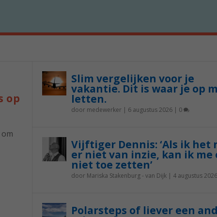
Slim vergelijken voor je
vakantie. Dit is waar je op 
s op
letten.
door
medewerker
|
6 augustus 2026
|
0
p om
Vijftiger Dennis: ‘Als ik het
er niet van inzie, kan ik me 
niet toe zetten’
door
Mariska Stakenburg - van Dijk
|
4 augustus 202
Polarsteps of liever een an