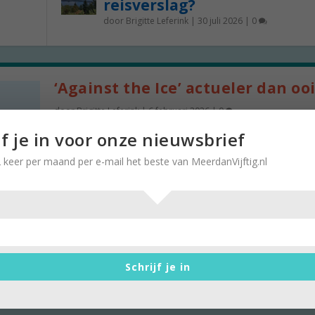
reisverslag?
door
Brigitte Leferink
|
30 juli 2026
|
0
‘Against the Ice’ actueler dan oo
door
Brigitte Leferink
|
6 februari 2026
|
0
De halve wereld is van slag door de uitspraken v
jf je in voor onze nieuwsbrief
Donald Trump over Groenland. Toch zegt hij niet
 keer per maand per e-mail het beste van MeerdanVijftig.nl
nieuws. In Against the Ice, een film uit 2022, zie j
poolreizigers maandenlang over de sneeuwvlakt
Groenland trekken om te bewijzen dat het één lan
en niet door een zeestraat in tweeën wordt gespli
Schrijf je in