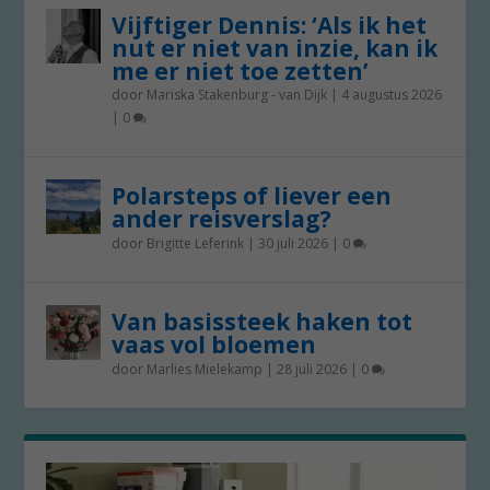
Vijftiger Dennis: ‘Als ik het
nut er niet van inzie, kan ik
me er niet toe zetten’
door
Mariska Stakenburg - van Dijk
|
4 augustus 2026
|
0
Polarsteps of liever een
ander reisverslag?
door
Brigitte Leferink
|
30 juli 2026
|
0
Van basissteek haken tot
vaas vol bloemen
door
Marlies Mielekamp
|
28 juli 2026
|
0