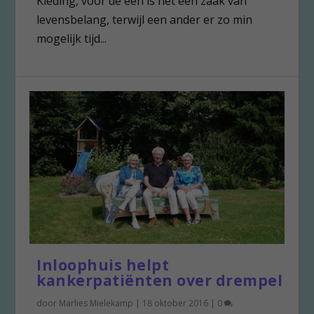
Kleding, voor de één is het een zaak van
levensbelang, terwijl een ander er zo min
mogelijk tijd...
Inloophuis helpt
kankerpatiënten over drempel
door
Marlies Mielekamp
|
18 oktober 2016
|
0