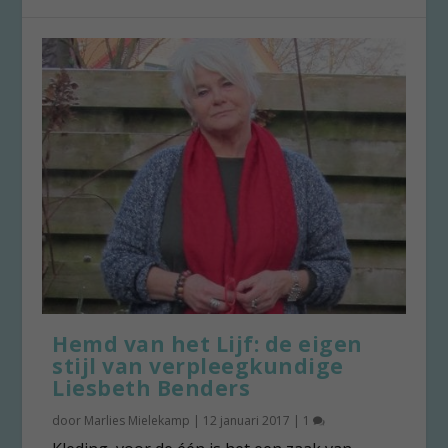
Hemd van het Lijf: de eigen
stijl van verpleegkundige
Liesbeth Benders
door
Marlies Mielekamp
|
12 januari 2017
|
1