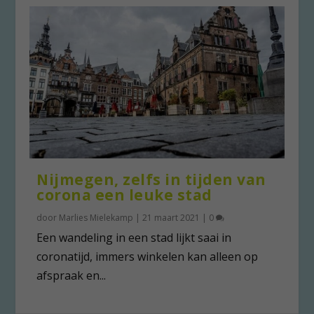
Nijmegen, zelfs in tijden van
corona een leuke stad
door
Marlies Mielekamp
|
21 maart 2021
|
0
Een wandeling in een stad lijkt saai in
coronatijd, immers winkelen kan alleen op
afspraak en...