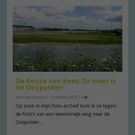
De Keuze van Kees: Zó mooi is
de Ooijpolder!
door
Kees Rooze
|
13 oktober 2018
|
0
Op zoek in mijn foto-archief kom ik ze tegen:
de foto’s van een weekeindje weg naar de
Ooijpolder....