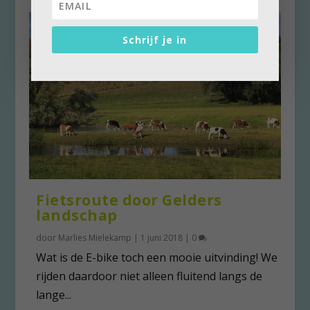
Schrijf je in
Fietsroute door Gelders
landschap
door
Marlies Mielekamp
|
1 juni 2018
|
0
Wat is de E-bike toch een mooie uitvinding! We
rijden daardoor niet alleen fluitend langs de
lange...