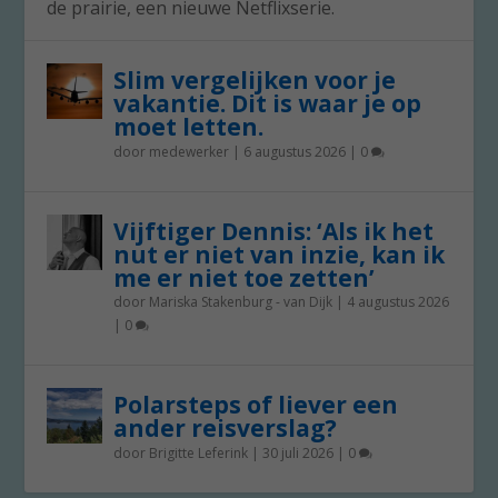
de prairie, een nieuwe Netflixserie.
Slim vergelijken voor je
vakantie. Dit is waar je op
moet letten.
door
medewerker
|
6 augustus 2026
|
0
Vijftiger Dennis: ‘Als ik het
nut er niet van inzie, kan ik
me er niet toe zetten’
door
Mariska Stakenburg - van Dijk
|
4 augustus 2026
|
0
Polarsteps of liever een
ander reisverslag?
door
Brigitte Leferink
|
30 juli 2026
|
0