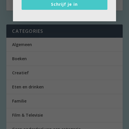
Schrijf je in
CATEGORIES
Algemeen
Boeken
Creatief
Eten en drinken
Familie
Film & Televisie