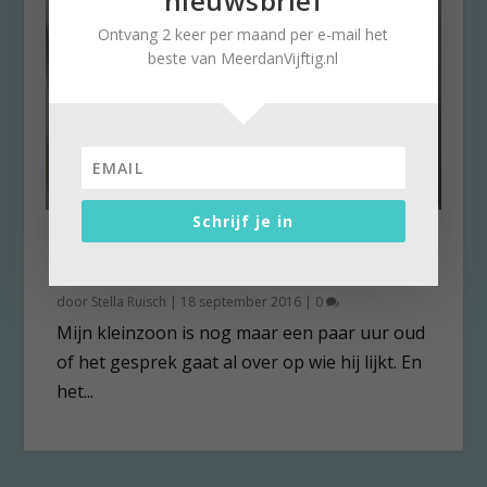
nieuwsbrief
Ontvang 2 keer per maand per e-mail het
beste van MeerdanVijftig.nl
Schrijf je in
Op wie lijkt kleinzoon? Feest
der herkenning!
door
Stella Ruisch
|
18 september 2016
|
0
Mijn kleinzoon is nog maar een paar uur oud
of het gesprek gaat al over op wie hij lijkt. En
het...