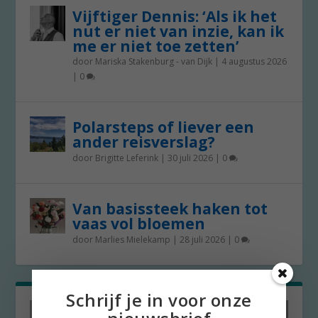
Vijftiger Dennis: ‘Als ik het
nut er niet van inzie, kan ik
me er niet toe zetten’
door
Mariska Stakenburg - van Dijk
|
4 augustus 2026
|
0
Polarsteps of liever een
ander reisverslag?
door
Brigitte Leferink
|
30 juli 2026
|
0
Van basissteek haken tot
vaas vol bloemen
door
Marlies Mielekamp
|
28 juli 2026
|
0
Schrijf je in voor onze