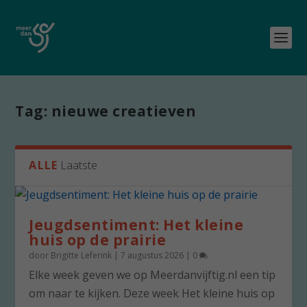
Tag:
nieuwe creatieven
ALLE
Laatste
Jeugdsentiment: Het kleine
huis op de prairie
door
Brigitte Leferink
|
7 augustus 2026
|
0
Elke week geven we op Meerdanvijftig.nl een tip
om naar te kijken. Deze week Het kleine huis op