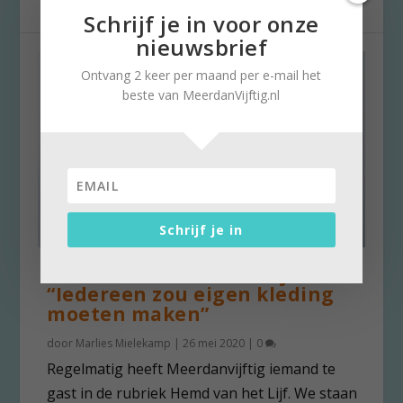
Schrijf je in voor onze
nieuwsbrief
Ontvang 2 keer per maand per e-mail het
beste van MeerdanVijftig.nl
Schrijf je in
Ellis in Hemd van Het lijf:
“Iedereen zou eigen kleding
moeten maken”
door
Marlies Mielekamp
|
26 mei 2020
|
0
Regelmatig heeft Meerdanvijftig iemand te
gast in de rubriek Hemd van het Lijf. We staan