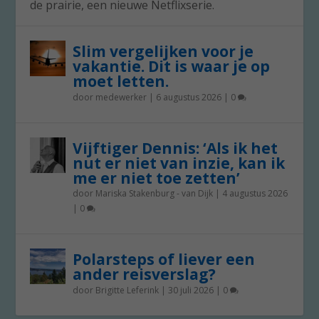
de prairie, een nieuwe Netflixserie.
Slim vergelijken voor je
vakantie. Dit is waar je op
moet letten.
door
medewerker
|
6 augustus 2026
|
0
Vijftiger Dennis: ‘Als ik het
nut er niet van inzie, kan ik
me er niet toe zetten’
door
Mariska Stakenburg - van Dijk
|
4 augustus 2026
|
0
Polarsteps of liever een
ander reisverslag?
door
Brigitte Leferink
|
30 juli 2026
|
0