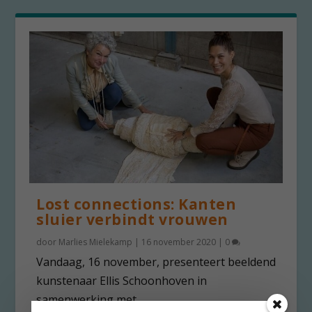
Lost connections: Kanten
sluier verbindt vrouwen
door
Marlies Mielekamp
|
16 november 2020
|
0
Vandaag, 16 november, presenteert beeldend
kunstenaar Ellis Schoonhoven in
samenwerking met...