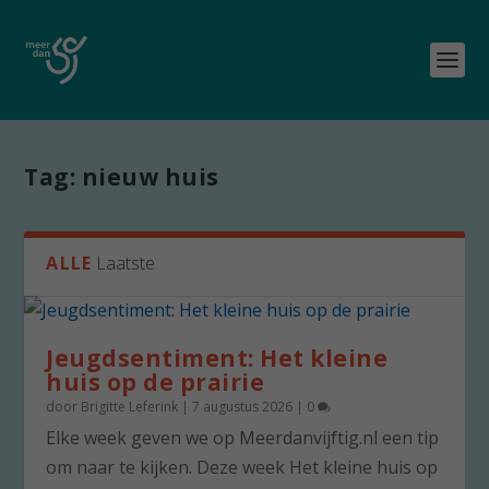
Tag:
nieuw huis
ALLE
Laatste
Jeugdsentiment: Het kleine
huis op de prairie
door
Brigitte Leferink
|
7 augustus 2026
|
0
Elke week geven we op Meerdanvijftig.nl een tip
om naar te kijken. Deze week Het kleine huis op