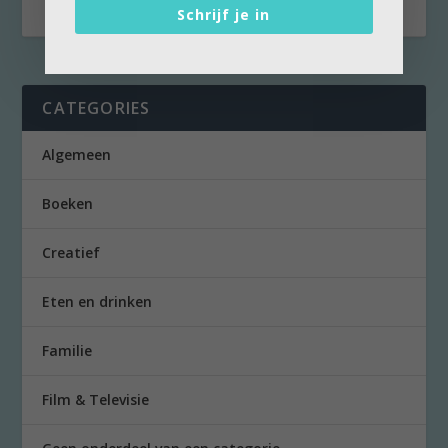
Schrijf je in
CATEGORIES
Algemeen
Boeken
Creatief
Eten en drinken
Familie
Film & Televisie