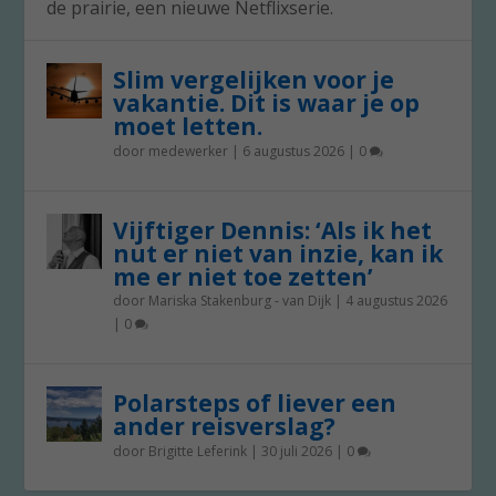
de prairie, een nieuwe Netflixserie.
Slim vergelijken voor je
vakantie. Dit is waar je op
moet letten.
door
medewerker
|
6 augustus 2026
|
0
Vijftiger Dennis: ‘Als ik het
nut er niet van inzie, kan ik
me er niet toe zetten’
door
Mariska Stakenburg - van Dijk
|
4 augustus 2026
|
0
Polarsteps of liever een
ander reisverslag?
door
Brigitte Leferink
|
30 juli 2026
|
0