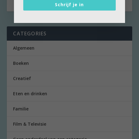
Schrijf je in
CATEGORIES
Algemeen
Boeken
Creatief
Eten en drinken
Familie
Film & Televisie