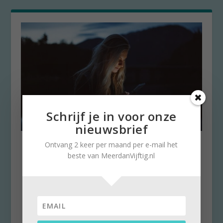
Schrijf je in voor onze
nieuwsbrief
Pas op voor lieve boodschap
Ontvang 2 keer per maand per e-mail het
van valse Valentijn
beste van MeerdanVijftig.nl
door
Stella Ruisch
|
13 februari 2021
|
0
Boeketten, sieraden, chocolade bonbons; op
Valentijnsdag worden weer heel wat
(geheime) geliefden...