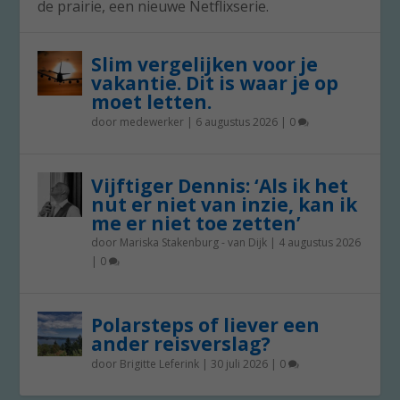
de prairie, een nieuwe Netflixserie.
Slim vergelijken voor je
vakantie. Dit is waar je op
moet letten.
door
medewerker
|
6 augustus 2026
|
0
Vijftiger Dennis: ‘Als ik het
nut er niet van inzie, kan ik
me er niet toe zetten’
door
Mariska Stakenburg - van Dijk
|
4 augustus 2026
|
0
Polarsteps of liever een
ander reisverslag?
door
Brigitte Leferink
|
30 juli 2026
|
0