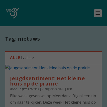
Tag:
nietuws
ALLE
Laatste
Jeugdsentiment: Het kleine
huis op de prairie
door
Brigitte Leferink
|
7 augustus 2026
|
0
Elke week geven we op Meerdanvijftig.nl een tip
om naar te kijken. Deze week Het kleine huis op