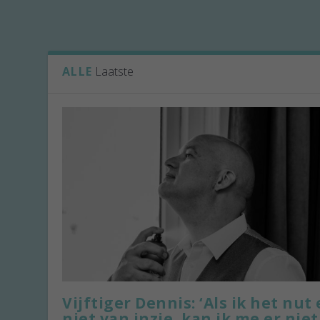
ALLE
Laatste
Vijftiger Dennis: ‘Als ik het nut 
niet van inzie, kan ik me er niet