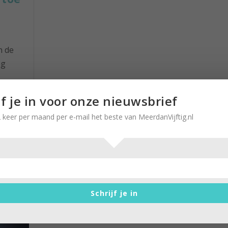
n de
og
waar
jf je in voor onze nieuwsbrief
en?
 keer per maand per e-mail het beste van MeerdanVijftig.nl
r
IkPas: geen druppel alcohol nodi
Schrijf je in
voor leuke avond
door
Marlies Mielekamp
|
12 januari 2025
|
0