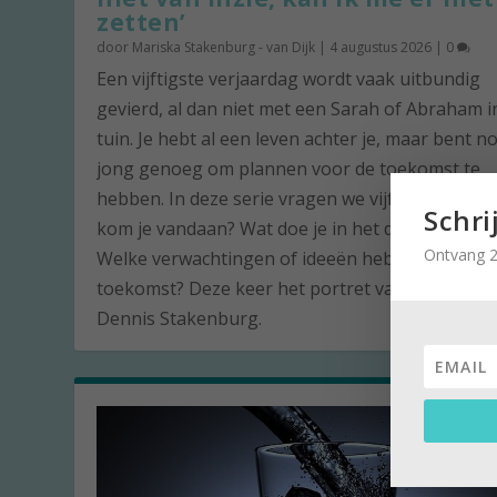
zetten’
door
Mariska Stakenburg - van Dijk
|
4 augustus 2026
|
0
Een vijftigste verjaardag wordt vaak uitbundig
gevierd, al dan niet met een Sarah of Abraham i
tuin. Je hebt al een leven achter je, maar bent n
jong genoeg om plannen voor de toekomst te
hebben. In deze serie vragen we vijftigjarigen: 
Schri
kom je vandaan? Wat doe je in het dagelijks lev
Ontvang 2
Welke verwachtingen of ideeën heb je voor de
toekomst? Deze keer het portret van de vijftige
Dennis Stakenburg.