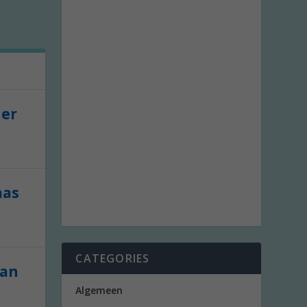
der
aas
CATEGORIES
van
Algemeen