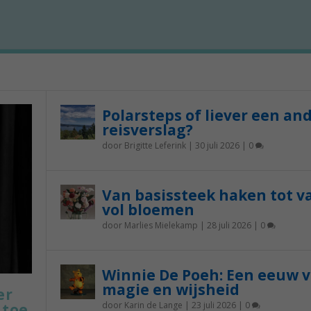
Polarsteps of liever een an
reisverslag?
door
Brigitte Leferink
|
30 juli 2026
|
0
Van basissteek haken tot v
vol bloemen
door
Marlies Mielekamp
|
28 juli 2026
|
0
Winnie De Poeh: Een eeuw 
magie en wijsheid
er
door
Karin de Lange
|
23 juli 2026
|
0
 toe