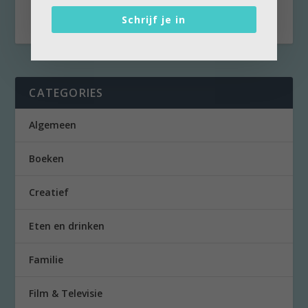
Wanneer ik...
Schrijf je in
CATEGORIES
Algemeen
Boeken
Creatief
Eten en drinken
Familie
Film & Televisie