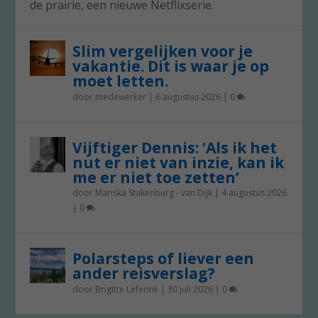
de prairie, een nieuwe Netflixserie.
Slim vergelijken voor je
vakantie. Dit is waar je op
moet letten.
door
medewerker
|
6 augustus 2026
|
0
Vijftiger Dennis: ‘Als ik het
nut er niet van inzie, kan ik
me er niet toe zetten’
door
Mariska Stakenburg - van Dijk
|
4 augustus 2026
|
0
Polarsteps of liever een
ander reisverslag?
door
Brigitte Leferink
|
30 juli 2026
|
0