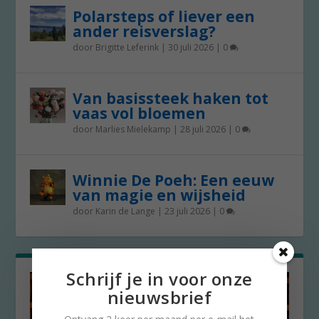
Polarsteps of liever een
ander reisverslag?
door
Brigitte Leferink
|
30 juli 2026
|
0
Van basissteek haken tot
vaas vol bloemen
door
Marlies Mielekamp
|
28 juli 2026
|
0
Winnie De Poeh: Een eeuw
van magie en wijsheid
door
Karin de Lange
|
23 juli 2026
|
0
Schrijf je in voor onze
nieuwsbrief