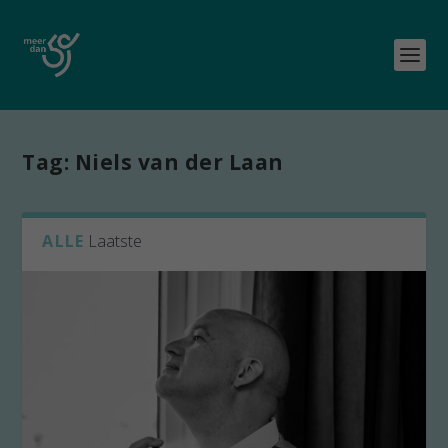
Tag:
Niels van der Laan
ALLE
Laatste