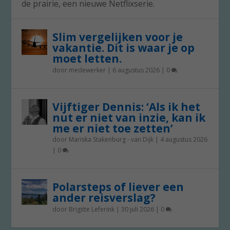
de prairie, een nieuwe Netflixserie.
Slim vergelijken voor je
vakantie. Dit is waar je op
moet letten.
door
medewerker
|
6 augustus 2026
|
0
Vijftiger Dennis: ‘Als ik het
nut er niet van inzie, kan ik
me er niet toe zetten’
door
Mariska Stakenburg - van Dijk
|
4 augustus 2026
|
0
Polarsteps of liever een
ander reisverslag?
door
Brigitte Leferink
|
30 juli 2026
|
0