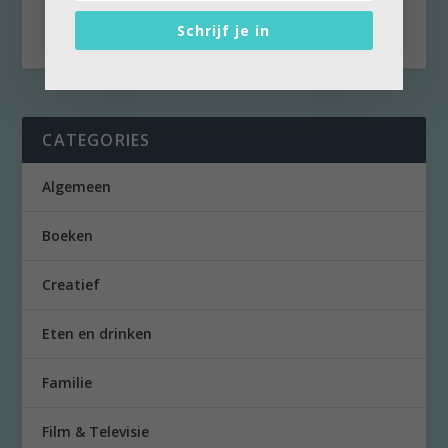
Amsterdams...
Schrijf je in
CATEGORIES
Algemeen
Boeken
Creatief
Eten en drinken
Familie
Film & Televisie