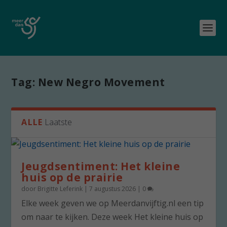
Tag:
New Negro Movement
ALLE
Laatste
Jeugdsentiment: Het kleine
huis op de prairie
door
Brigitte Leferink
|
7 augustus 2026
|
0
Elke week geven we op Meerdanvijftig.nl een tip
om naar te kijken. Deze week Het kleine huis op