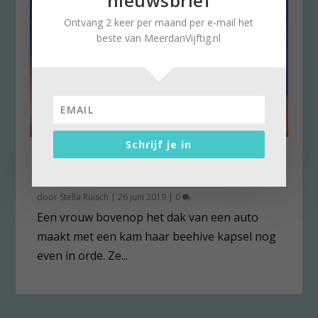
nieuwsbrief
Ontvang 2 keer per maand per e-mail het
beste van MeerdanVijftig.nl
Schrijf je in
Apollo 11, unieke beelden van
reis naar maan
door
Stella Ruisch
|
26 juni 2019
|
0
Een vrouw bovenop het dak van een auto
maakt met een kam haar beehive kapsel nog
even in orde. Ze...