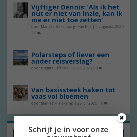
Vijftiger Dennis: ‘Als ik het
nut er niet van inzie, kan ik
me er niet toe zetten’
door
Mariska Stakenburg - van Dijk
|
4 augustus 2026
|
0
Polarsteps of liever een
ander reisverslag?
door
Brigitte Leferink
|
30 juli 2026
|
0
Van basissteek haken tot
vaas vol bloemen
door
Marlies Mielekamp
|
28 juli 2026
|
0
Schrijf je in voor onze