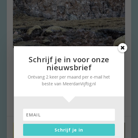
The Velvet Queen: eerst het
Schrijf je in voor onze
boek dan de film of…
nieuwsbrief
door
Brigitte Leferink
|
17 maart 2022
|
0
Ontvang 2 keer per maand per e-mail het
Elke week geven we op Meerdanvijftig.nl een
beste van MeerdanVijftig.nl
tip om op het scherm naar te kijken. Een van
de...
Schrijf je in