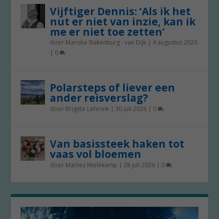
Vijftiger Dennis: ‘Als ik het
nut er niet van inzie, kan ik
me er niet toe zetten’
door
Mariska Stakenburg - van Dijk
|
4 augustus 2026
|
0
Polarsteps of liever een
ander reisverslag?
door
Brigitte Leferink
|
30 juli 2026
|
0
Van basissteek haken tot
vaas vol bloemen
door
Marlies Mielekamp
|
28 juli 2026
|
0