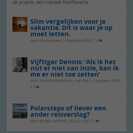
de prairie, een nieuwe Netflixserie.
Slim vergelijken voor je
vakantie. Dit is waar je op
moet letten.
door
medewerker
|
6 augustus 2026
|
0
Vijftiger Dennis: ‘Als ik het
nut er niet van inzie, kan ik
me er niet toe zetten’
door
Mariska Stakenburg - van Dijk
|
4 augustus 2026
|
0
Polarsteps of liever een
ander reisverslag?
door
Brigitte Leferink
|
30 juli 2026
|
0