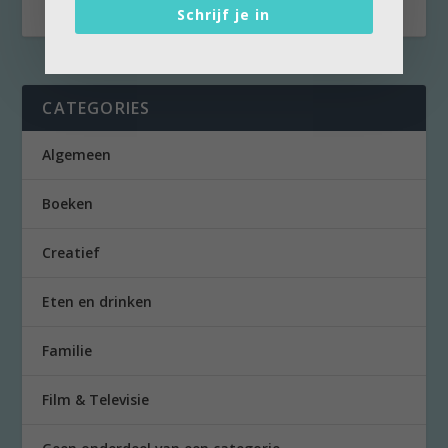
Schrijf je in
CATEGORIES
Algemeen
Boeken
Creatief
Eten en drinken
Familie
Film & Televisie