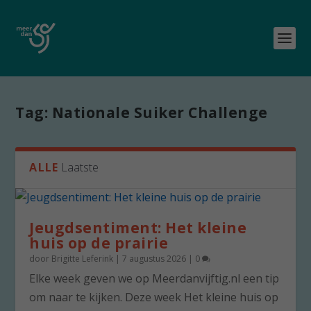
Tag:
Nationale Suiker Challenge
ALLE
Laatste
Jeugdsentiment: Het kleine
huis op de prairie
door
Brigitte Leferink
|
7 augustus 2026
|
0
Elke week geven we op Meerdanvijftig.nl een tip
om naar te kijken. Deze week Het kleine huis op