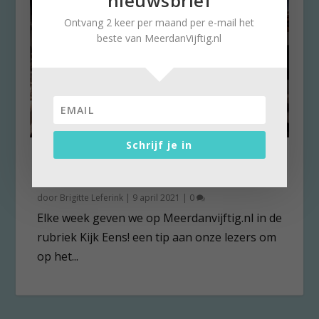
nieuwsbrief
Ontvang 2 keer per maand per e-mail het
beste van MeerdanVijftig.nl
Schrijf je in
Thuismuseum.nl bezoeken
met een cultuurvlogger
door
Brigitte Leferink
|
9 april 2021
|
0
Elke week geven we op Meerdanvijftig.nl in de
rubriek Kijk Eens! een tip aan onze lezers om
op het...