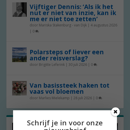
Vijftiger Dennis: ‘Als ik het
nut er niet van inzie, kan ik
me er niet toe zetten’
door
Mariska Stakenburg - van Dijk
|
4 augustus 2026
|
0
Polarsteps of liever een
ander reisverslag?
door
Brigitte Leferink
|
30 juli 2026
|
0
Van basissteek haken tot
vaas vol bloemen
door
Marlies Mielekamp
|
28 juli 2026
|
0
Schrijf je in voor onze