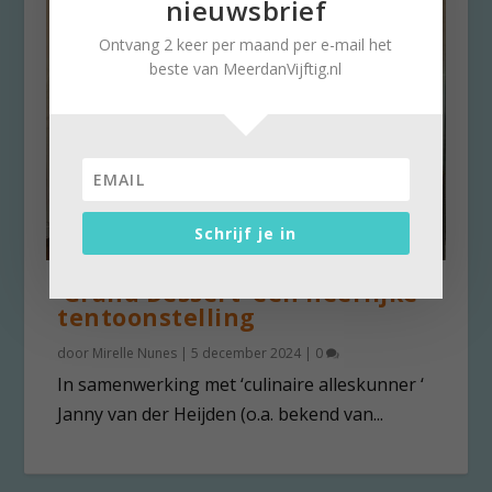
nieuwsbrief
Ontvang 2 keer per maand per e-mail het
beste van MeerdanVijftig.nl
Schrijf je in
‘Grand Dessert’ een héérlijke
tentoonstelling
door
Mirelle Nunes
|
5 december 2024
|
0
In samenwerking met ‘culinaire alleskunner ‘
Janny van der Heijden (o.a. bekend van...