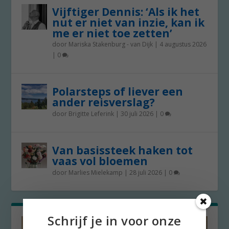
Vijftiger Dennis: ‘Als ik het
nut er niet van inzie, kan ik
me er niet toe zetten’
door
Mariska Stakenburg - van Dijk
|
4 augustus 2026
|
0
Polarsteps of liever een
ander reisverslag?
door
Brigitte Leferink
|
30 juli 2026
|
0
Van basissteek haken tot
vaas vol bloemen
door
Marlies Mielekamp
|
28 juli 2026
|
0
Schrijf je in voor onze