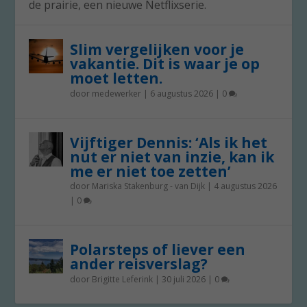
de prairie, een nieuwe Netflixserie.
Slim vergelijken voor je
vakantie. Dit is waar je op
moet letten.
door
medewerker
|
6 augustus 2026
|
0
Vijftiger Dennis: ‘Als ik het
nut er niet van inzie, kan ik
me er niet toe zetten’
door
Mariska Stakenburg - van Dijk
|
4 augustus 2026
|
0
Polarsteps of liever een
ander reisverslag?
door
Brigitte Leferink
|
30 juli 2026
|
0