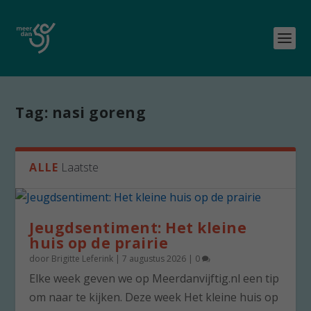
Tag:
nasi goreng
ALLE
Laatste
Jeugdsentiment: Het kleine
huis op de prairie
door
Brigitte Leferink
|
7 augustus 2026
|
0
Elke week geven we op Meerdanvijftig.nl een tip
om naar te kijken. Deze week Het kleine huis op