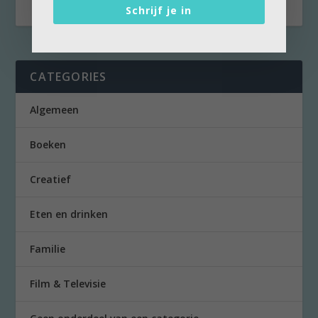
Schrijf je in
CATEGORIES
Algemeen
Boeken
Creatief
Eten en drinken
Familie
Film & Televisie