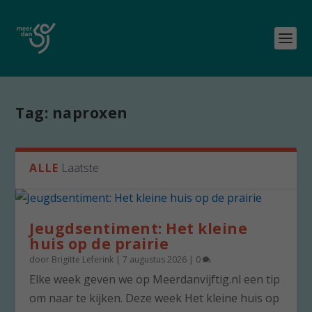
Tag:
naproxen
ALLE
Laatste
Jeugdsentiment: Het kleine
huis op de prairie
door
Brigitte Leferink
|
7 augustus 2026
|
0
Elke week geven we op Meerdanvijftig.nl een tip
om naar te kijken. Deze week Het kleine huis op