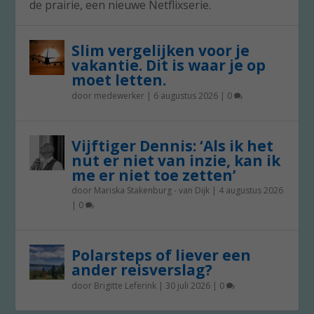
de prairie, een nieuwe Netflixserie.
Slim vergelijken voor je
vakantie. Dit is waar je op
moet letten.
door
medewerker
|
6 augustus 2026
|
0
Vijftiger Dennis: ‘Als ik het
nut er niet van inzie, kan ik
me er niet toe zetten’
door
Mariska Stakenburg - van Dijk
|
4 augustus 2026
|
0
Polarsteps of liever een
ander reisverslag?
door
Brigitte Leferink
|
30 juli 2026
|
0