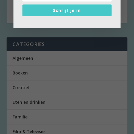
van...
Schrijf je in
CATEGORIES
Algemeen
Boeken
Creatief
Eten en drinken
Familie
Film & Televisie