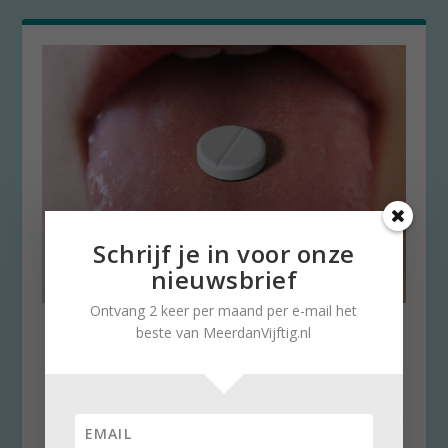
Schrijf je in voor onze
nieuwsbrief
Ontvang 2 keer per maand per e-mail het
Pijnstillers: weinig mensen
beste van MeerdanVijftig.nl
kennen de risico’s
door
Stella Ruisch
|
8 juli 2021
|
0
Beter nadenken over tabletje dat we slikken bij
een pijntje Een vage hoofdpijn aan de zijkant