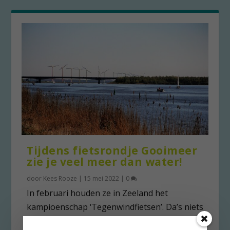
Tijdens fietsrondje Gooimeer
zie je veel meer dan water!
door
Kees Rooze
|
15 mei 2022
|
0
In februari houden ze in Zeeland het
kampioenschap ‘Tegenwindfietsen’. Da’s niets
voor Kees Rooze....