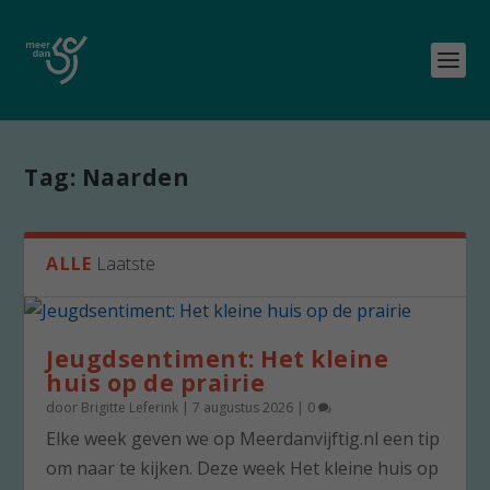
Tag:
Naarden
ALLE
Laatste
Jeugdsentiment: Het kleine
huis op de prairie
door
Brigitte Leferink
|
7 augustus 2026
|
0
Elke week geven we op Meerdanvijftig.nl een tip
om naar te kijken. Deze week Het kleine huis op