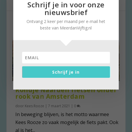
Schrijf je in voor onze
nieuwsbrief
Ontvang 2 keer per maand per e-mail het
beste van MeerdanVijftig.nl
Schrijf je in
Rondje Naarden fietsen onder
rook van Amsterdam
door
Kees Rooze
|
7 maart 2021
|
0
In beweging blijven, is het motto waarmee
Kees Rooze zo vaak mogelijk de fiets pakt. Ook
al is het...