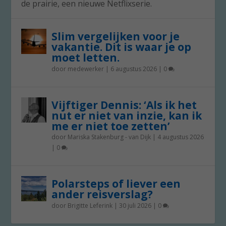
de prairie, een nieuwe Netflixserie.
Slim vergelijken voor je
vakantie. Dit is waar je op
moet letten.
door
medewerker
|
6 augustus 2026
|
0
Vijftiger Dennis: ‘Als ik het
nut er niet van inzie, kan ik
me er niet toe zetten’
door
Mariska Stakenburg - van Dijk
|
4 augustus 2026
|
0
Polarsteps of liever een
ander reisverslag?
door
Brigitte Leferink
|
30 juli 2026
|
0