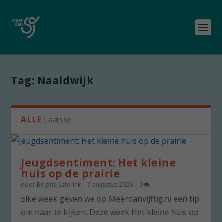
Tag:
Naaldwijk
ALLE
Laatste
Jeugdsentiment: Het kleine
huis op de prairie
door
Brigitte Leferink
|
7 augustus 2026
|
0
Elke week geven we op Meerdanvijftig.nl een tip
om naar te kijken. Deze week Het kleine huis op