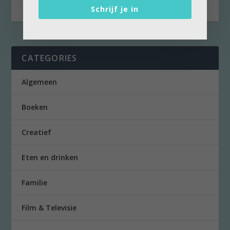
Schrijf je in
CATEGORIES
Algemeen
Boeken
Creatief
Eten en drinken
Familie
Film & Televisie