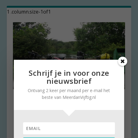
Schrijf je in voor onze
nieuwsbrief
Ontvang 2 keer per maand per e-mail het
beste van MeerdanVijftig.nl
Zomer in Zuid-Nederland (1)
door
Kees Rooze
|
26 augustus 2016
|
1
Met ducttape en doosje Simson kom je er wel
Weer en vooral wind hebben we getrotseerd
om...