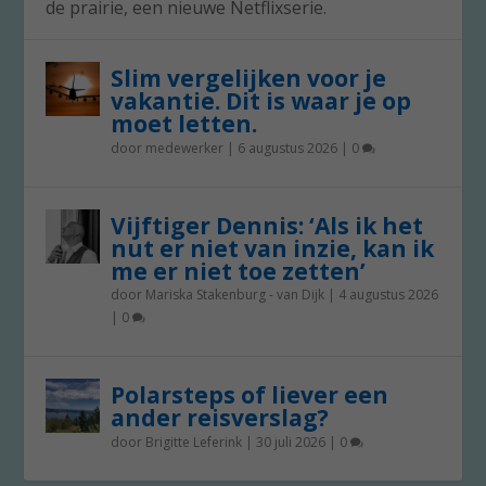
de prairie, een nieuwe Netflixserie.
Slim vergelijken voor je
vakantie. Dit is waar je op
moet letten.
door
medewerker
|
6 augustus 2026
|
0
Vijftiger Dennis: ‘Als ik het
nut er niet van inzie, kan ik
me er niet toe zetten’
door
Mariska Stakenburg - van Dijk
|
4 augustus 2026
|
0
Polarsteps of liever een
ander reisverslag?
door
Brigitte Leferink
|
30 juli 2026
|
0